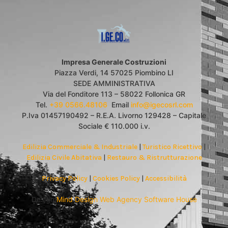
Impresa Generale Costruzioni
Piazza Verdi, 14 57025 Piombino LI
SEDE AMMINISTRATIVA
Via del Fonditore 113 – 58022 Follonica GR
Tel.
+39 0566.48106
Email
info@igecosrl.com
P.Iva 01457190492 – R.E.A. Livorno 129428 – Capitale
Sociale € 110.000 i.v.
Edilizia Commerciale & Industriale
|
Turistico Ricettivo
|
Edilizia Civile Abitativa
|
Restauro & Ristrutturazione
Privacy Policy
|
Cookies Policy
|
Accessibilità
Design
Mind Design Web Agency Software House