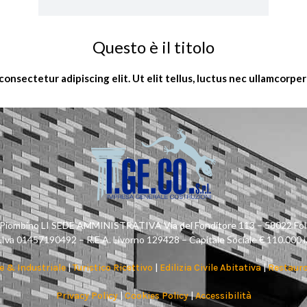
Questo è il titolo
onsectetur adipiscing elit. Ut elit tellus, luctus nec ullamcorper
5 Piombino LI SEDE AMMINISTRATIVA Via del Fonditore 113 – 58022 Fol
.Iva 01457190492 – R.E.A. Livorno 129428 – Capitale Sociale € 110.000 i.
e & Industriale
|
Turistico Ricettivo
|
Edilizia Civile Abitativa
|
Restauro
Privacy Policy
|
Cookies Policy
|
Accessibilità