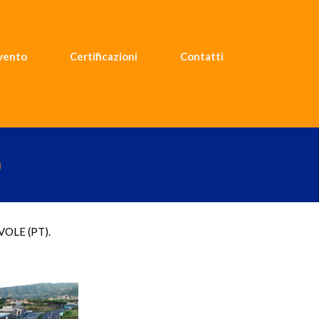
rvento
Certificazioni
Contatti
)
OLE (PT).