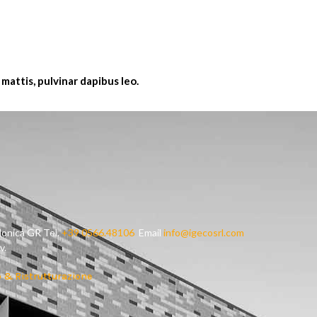
 mattis, pulvinar dapibus leo.
lonica GR Tel.
+39 0566.48106
Email
info@igecosrl.com
v.
 & Ristrutturazione