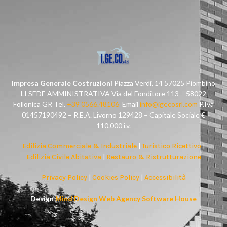
Impresa Generale Costruzioni
Piazza Verdi, 14 57025 Piombino
LI SEDE AMMINISTRATIVA Via del Fonditore 113 – 58022
Follonica GR Tel.
+39 0566.48106
Email
info@igecosrl.com
P.Iva
01457190492 – R.E.A. Livorno 129428 – Capitale Sociale €
110.000 i.v.
Edilizia Commerciale & Industriale
|
Turistico Ricettivo
|
Edilizia Civile Abitativa
|
Restauro & Ristrutturazione
Privacy Policy
|
Cookies Policy
|
Accessibilità
Design
Mind Design Web Agency Software House