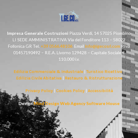
Impresa Generale Costruzioni
Piazza Verdi, 14 57025 Piombino
LI SEDE AMMINISTRATIVA Via del Fonditore 113 – 58022
Follonica GR Tel.
+39 0566.48106
Email
info@igecosrl.com
P.Iva
01457190492 – R.E.A. Livorno 129428 – Capitale Sociale €
110.000 i.v.
Edilizia Commerciale & Industriale
|
Turistico Ricettivo
|
Edilizia Civile Abitativa
|
Restauro & Ristrutturazione
Privacy Policy
|
Cookies Policy
|
Accessibilità
Design
Mind Design Web Agency Software House