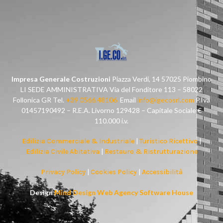
Impresa Generale Costruzioni
Piazza Verdi, 14 57025 Piombino
LI SEDE AMMINISTRATIVA Via del Fonditore 113 – 58022
Follonica GR Tel.
+39 0566.48106
Email
info@igecosrl.com
P.Iva
01457190492 – R.E.A. Livorno 129428 – Capitale Sociale €
110.000 i.v.
Edilizia Commerciale & Industriale
|
Turistico Ricettivo
|
Edilizia Civile Abitativa
|
Restauro & Ristrutturazione
Privacy Policy
|
Cookies Policy
|
Accessibilità
Design
Mind Design Web Agency Software House